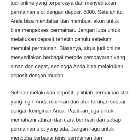
judi online yang terpercaya dan menyediakan
permainan slot dengan deposit 5000. Setelah itu,
Anda bisa mendaftar dan membuat akun untuk
bisa mengakses permainan. Jangan lupa untuk
melakukan deposit terlebih dahulu sebelum
memulai permainan. Biasanya, situs judi online
menyediakan berbagai metode pembayaran yang
aman dan cepat, sehingga Anda bisa melakukan
deposit dengan mudah.
Setelah melakukan deposit, pilihlah permainan slot
yang ingin Anda mainkan dan atur taruhan sesuai
dengan keinginan Anda. Pastikan juga untuk
memahami aturan dan cara bermain dari setiap
permainan slot yang ada. Jangan ragu untuk
mencoba berbagai jenis permainan dan