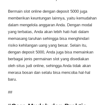
Bermain slot online dengan deposit 5000 juga
memberikan keuntungan lainnya, yaitu kemudahan
dalam mengelola anggaran Anda. Dengan modal
yang terbatas, Anda akan lebih hati-hati dalam
memasang taruhan sehingga bisa menghindari
risiko kehilangan uang yang besar. Selain itu,
dengan deposit 5000, Anda juga bisa memainkan
berbagai jenis permainan slot yang disediakan
oleh situs judi online, sehingga Anda tidak akan
merasa bosan dan selalu bisa mencoba hal-hal
baru.
##