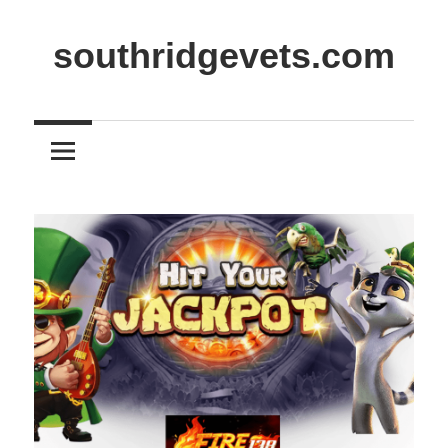
Skip
to
southridgevets.com
content
southridgevets.com