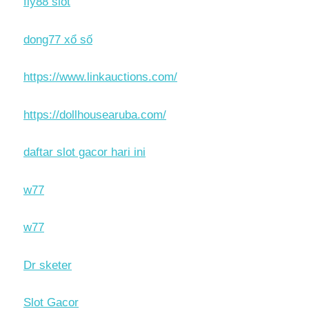
fly88 slot
dong77 xổ số
https://www.linkauctions.com/
https://dollhousearuba.com/
daftar slot gacor hari ini
w77
w77
Dr sketer
Slot Gacor