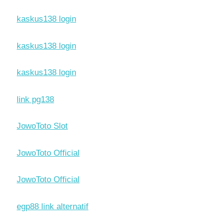
kaskus138 login
kaskus138 login
kaskus138 login
link pg138
JowoToto Slot
JowoToto Official
JowoToto Official
egp88 link alternatif