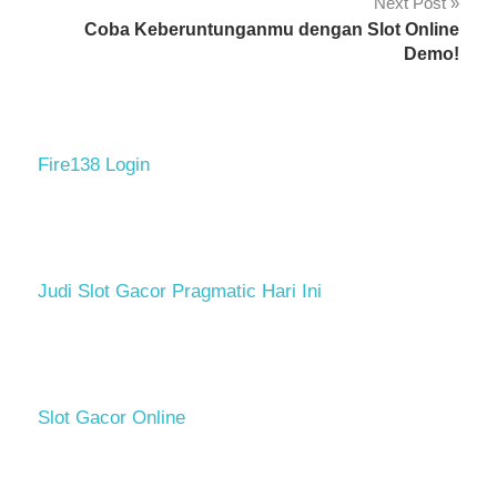
Next Post
Coba Keberuntunganmu dengan Slot Online
Demo!
Fire138 Login
Judi Slot Gacor Pragmatic Hari Ini
Slot Gacor Online