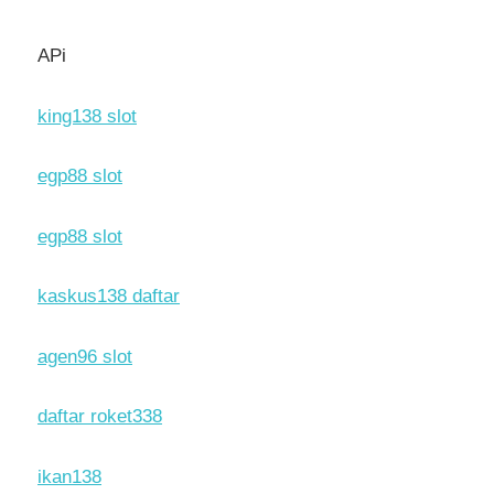
APi
king138 slot
egp88 slot
egp88 slot
kaskus138 daftar
agen96 slot
daftar roket338
ikan138