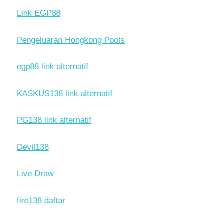
Link EGP88
Pengeluaran Hongkong Pools
egp88 link alternatif
KASKUS138 link alternatif
PG138 link alternatif
Devil138
Live Draw
fire138 daftar