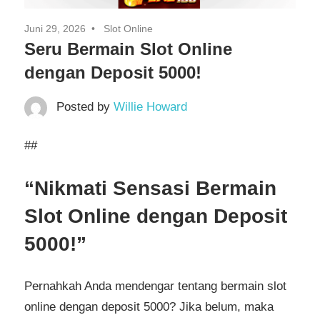
Juni 29, 2026
Slot Online
Seru Bermain Slot Online
dengan Deposit 5000!
Posted by
Willie Howard
##
“Nikmati Sensasi Bermain
Slot Online dengan Deposit
5000!”
Pernahkah Anda mendengar tentang bermain slot
online dengan deposit 5000? Jika belum, maka