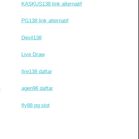
KASKUS138 link alternatif
PG138 link alternatif
Devil138
Live Draw
fire138 daftar
agen96 daftar
g
!
fly88 pg slot