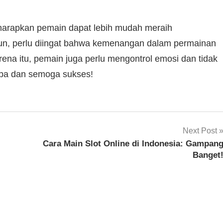
 diharapkan pemain dapat lebih mudah meraih
mun, perlu diingat bahwa kemenangan dalam permainan
arena itu, pemain juga perlu mengontrol emosi dan tidak
oba dan semoga sukses!
Next Post
Cara Main Slot Online di Indonesia: Gampan
Banget