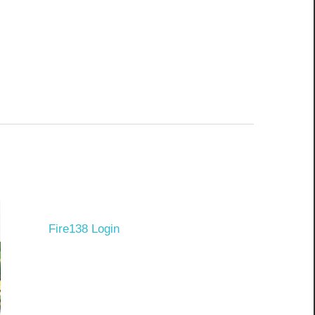
Fire138 Login