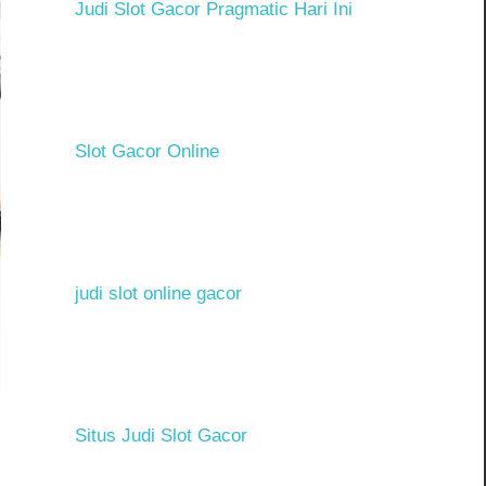
Judi Slot Gacor Pragmatic Hari Ini
Slot Gacor Online
judi slot online gacor
Situs Judi Slot Gacor