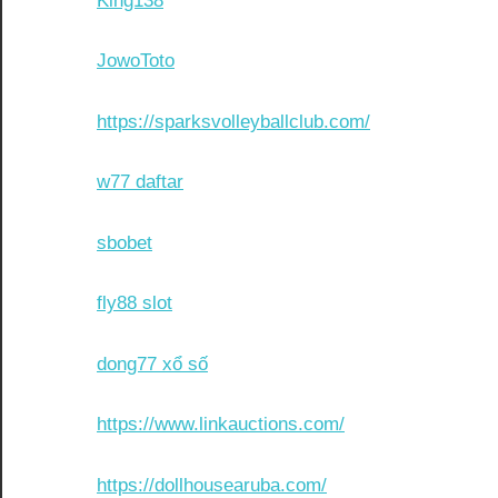
King138
JowoToto
https://sparksvolleyballclub.com/
w77 daftar
sbobet
fly88 slot
dong77 xổ số
https://www.linkauctions.com/
https://dollhousearuba.com/