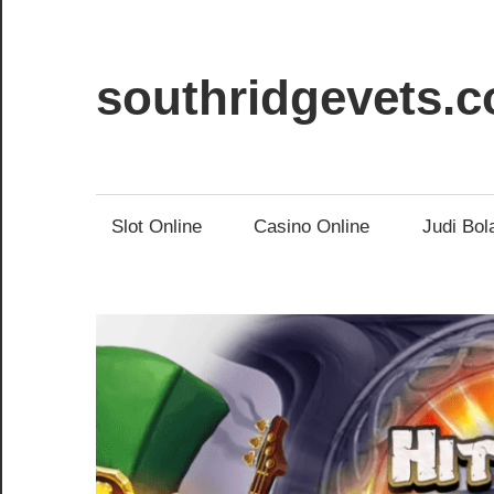
Skip
to
content
southridgevets.
southridgevets.com
Slot Online
Casino Online
Judi Bol