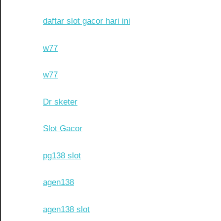
daftar slot gacor hari ini
w77
w77
Dr sketer
Slot Gacor
pg138 slot
agen138
agen138 slot