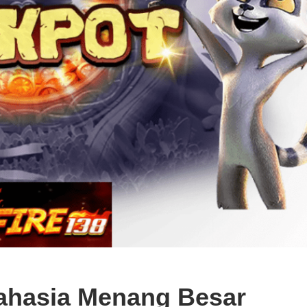
Rahasia Menang Besar