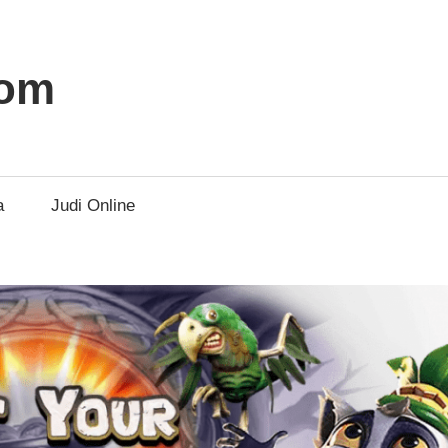
com
a
Judi Online