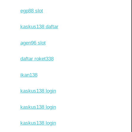
egp88 slot
kaskus138 daftar
agen96 slot
daftar roket338
ikan138
kaskus138 login
kaskus138 login
kaskus138 login